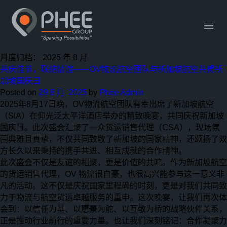
网站链接
English
中文 (中国)
联系我们
月度归档：
2025 年 8 月
共庆佳节，联结情谊——OV物流航空团队与新加坡航空共贺新
加坡国庆日
Posted on
29 8 月, 2025
by
Phee Admin
2025年8月17日晚，OV物流航空团队有幸出席了新加坡航空
（SIA）在仰光泛太平洋酒店举办的精致晚宴，共同庆祝新加坡
国庆日。此次盛会汇聚了一众货运销售代理（CSA），现场氛
围典雅且真挚，不仅共同致敬了新加坡的国家精神，还颂扬了双
方长久以来秉持的携手共进、相互成就的合作精神。
此次盛会不仅是友谊的相聚，更是价值的共鸣。作为新加坡航空
的货运销售代理，OV 物流很自豪，也很高兴能参与这一意义非
凡的活动。这不仅是庆祝国家里程碑的时刻，更是对我们共同致
力于物流与航空货运卓越服务的重申。这次晚宴，让我们再次体
会到：以信任为基、以愿景为舵、以互敬为桥的战略伙伴关系，
正是推动行业前行的重要力量。也让我们深刻铭记：合作凝聚力