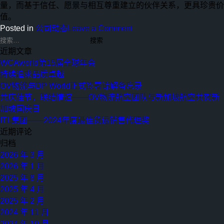
量，而基于信任、愿景与相互尊重建立的伙伴关系，更具珍贵价
值。
on
Posted in
公司动态
Leave a Comment
共
搜
索：
庆
近期文章
佳
WCAworld第15届全球年会
节，
持续追求品质卓越
联
OV物流与DP World正式签署谅解备忘录
结
共庆佳节，联结情谊——OV物流航空团队与新加坡航空共贺新
情
加坡国庆日
谊
ITL集团——2024年度最佳货运销售代理奖
——
近期评论
OV
归档
物
2026 年 3 月
流
2026 年 1 月
航
2025 年 8 月
空
2025 年 4 月
团
2025 年 2 月
队
2024 年 11 月
与
2024 年 10 月