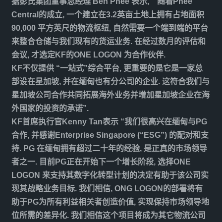
据彭氏集团董事总经理 Ben Phee 表示, “ 随着Phee
Central的成立, 一个建立在3.2英亩土地上拥有占地面积
90,000 平方英尺的物流枢纽, 自然需要一个端到端的平台
来整合仓储与我们现有的货运业务. 在经过数月的评估和
会议, 才选定KF的ONE LOGON 为合作伙伴.
KF不仅提供 “一站式”综合平台, 更重要的是它是一家总
部设在星加坡, 并在缅甸也有分公司的企业. 这符合我们与
星加坡公司合作共同拓展海外业务并增加星加坡企业在海
外国家的投资的承诺”.
KF首席执行官Kenny Tan表示 “我们很高兴在缅甸与PG
合作, 并感谢Enterprise Singapore (“ESG”) 的配对和支
持. PG 在缅甸拥有超过二十年的经验, 是正真的市场领导
者之一. 目前PG正在开始下一个增长阶段, 选择ONE
LOGON 来支持其数字化转型计划的决定有助于该公司实
现其战略业务目标. 我们相信, ONG LOGON的部署将有
助于PG为所有利益相关者创造价值, 实现保持市场领导地
位所需的差异化. 我们相信这个项目将成为其它物流公司