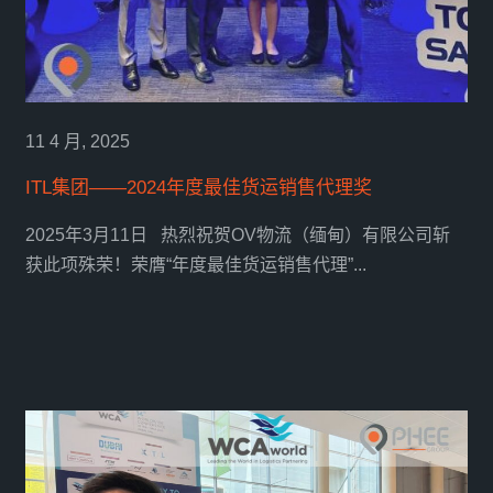
11 4 月, 2025
ITL集团——2024年度最佳货运销售代理奖
2025年3月11日 热烈祝贺OV物流（缅甸）有限公司斩
获此项殊荣！荣膺“年度最佳货运销售代理”...